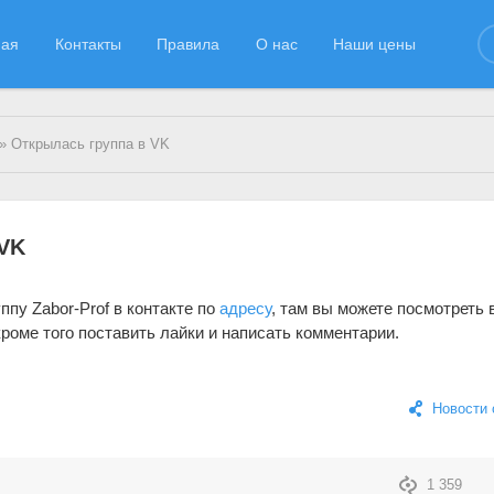
ная
Контакты
Правила
О нас
Наши цены
» Открылась группа в VK
 VK
ппу Zabor-Prof в контакте по
адресу
, там вы можете посмотреть 
роме того поставить лайки и написать комментарии.
Новости 
1 359