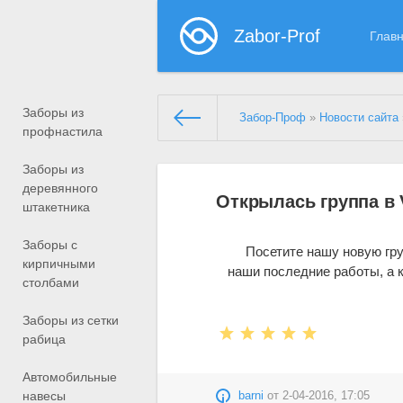
Zabor-Prof
Глав
Заборы из
Забор-Проф
»
Новости сайта
профнастила
Заборы из
деревянного
Открылась группа в
штакетника
Заборы с
Посетите нашу новую гру
кирпичными
наши последние работы, а к
столбами
Заборы из сетки
рабица
Автомобильные
навесы
barni
от
2-04-2016, 17:05